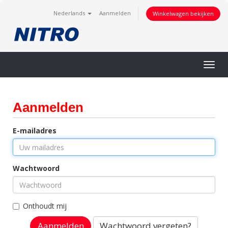
Nederlands
Aanmelden
Winkelwagen bekijken
Togg
navig
Aanmelden
E-mailadres
Wachtwoord
Onthoudt mij
Wachtwoord vergeten?