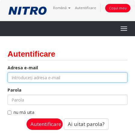
Română
Autentificare
Coșul meu
Togg
navig
Autentificare
Adresa e-mail
Parola
nu mă uita
Ai uitat parola?