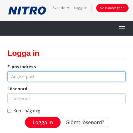
Svenska
Logga in
Se kundvagnen
Togg
navig
Logga in
E-postadress
Lösenord
Kom ihåg mig
Glömt lösenord?